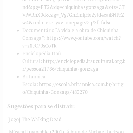
nd&pg=PT2&dq=chiquinha+gonzaga&ots=CT
ViWRhX0d&sig=_Vg7GnEmljHe2yJd4cajBNFrZ
w4&redir_esc=y#v=onepage&q&f=false
Documentário “A vida e a obra de Chiquinha
Gonzaga”:
https://www.youtube.com/watch?
v=z8cC70sCoTk
Enciclopédia Itaú
Cultural:
http://enciclopedia.itaucultural.org.b
r/pessoa21786/chiquinha-gonzaga
Britannica
Escola:
https://escola.britannica.com.br/artig
o/Chiquinha-Gonzaga/483270
Sugestões para se distrair:
[Jogo]
The Walking Dead
[Música]
Invincible (2001)
, álbum de Michael Jackson