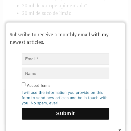
20 ml de xarope apimentado*
20 ml de suco de limão
Para o xarope apimentado, leve ao fogo baixo 1 copo
Subscribe to receive a monthly email with my
de açúcar, 1 copo de água e algumas rodelas de
newest articles.
pimenta sem semente. Deixe ferver por cerca de 1
minuto, tire do fogo e deixe esfriar. Quando frio, coe
e engarrafe. Armazene na geladeira.
Para preparar o drink, bata todos os ingredientes na
coqueteleira com gelo e se delicie!
Accept Terms
I will use the information you provide on this
form to send new articles and be in touch with
←
Previous
Next Post
→
you. No spam, ever!
Post
X